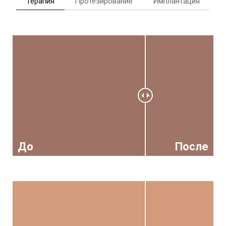
Терапия
Протезирование
Имплантация
До
После